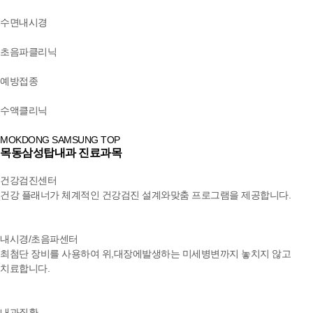
수면내시경
초음파클리닉
예방접종
수액클리닉
MOKDONG SAMSUNG TOP
목동삼성탑내과
진료과목
건강검진센터
건강 플래너가 체계적인 건강검진 설계와
맞춤 프로그램을 제공합니다.
내시경/초음파센터
최첨단 장비를 사용하여 위,대장에
발생하는 미세병변까지 놓치지 않고
치료합니다.
내과질환