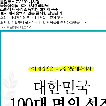
올림푸스 CV-290 내시경
목동삼성탑내과
내시경클리닉
소화기 내시경
소독지침 철저히
준수
절대 재사용하지 않는
철저한 감염관리
소화기내시경학회 우수내시경실 기준에 맞는
오염 및 청결구역 철저한 분리 및 세척실을 운영하고있습니다.
내시경클리닉 바로가기