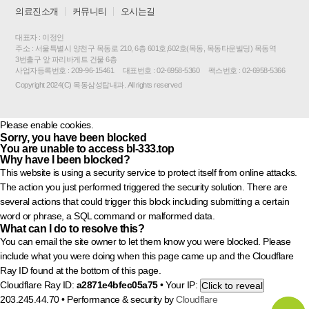
의료진소개
커뮤니티
오시는길
대표자 : 이정인
주소 : 서울특별시 양천구 목동로 210, 6층 601호,602호(목동, 목동타운빌딩) 목동역
3번출구 앞 파리바게트 건물 6층
사업자등록번호 : 209-96-15461
대표번호 : 02-6958-5360
팩스번호 : 02-6958-5366
Copyright 2024(C) 목동삼성탑내과. All rights reserved
Please enable cookies.
Sorry, you have been blocked
You are unable to access
bl-333.top
Why have I been blocked?
This website is using a security service to protect itself from online attacks.
The action you just performed triggered the security solution. There are
several actions that could trigger this block including submitting a certain
word or phrase, a SQL command or malformed data.
What can I do to resolve this?
You can email the site owner to let them know you were blocked. Please
include what you were doing when this page came up and the Cloudflare
Ray ID found at the bottom of this page.
Cloudflare Ray ID:
a2871e4bfec05a75
•
Your IP:
Click to reveal
203.245.44.70
•
Performance & security by
Cloudflare